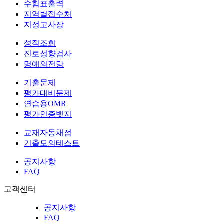
수험표출력
지역별접수처
지정고사장
성적조회
진로성향검사
명예의전당
기출문제
평가대비문제
연습용OMR
평가인증뱃지
교재자동채점
기출모의테스트
공지사항
FAQ
고객센터
공지사항
FAQ