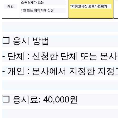
소속단체가 없는
개인
*지정고사장 오프라인평가
1
인 또는 형제자매 신청
❐
응시 방법
-
단체
:
신청한 단체 또는 본
-
개인
: 본사에서 지정한 지
❐
응시료
: 40,000
원