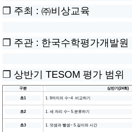
❐
주최
:
㈜
비상교육
❐
주관
:
한국수학평가개발원
❐
상
반기
TESOM
평가 범위
구분
싱반기
(24
회
)
초
1
1. 9까지의 수~4 .비교하기
초
2
1. 세 자리 수~ 5.분류하기
초
3
1. 덧셈과 뺄셈~ 5.길이와 시간