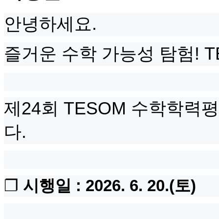
안녕하세요
.
즐거운 수학 가능성 탐험
! 
제
24
회
TESOM
수학학력평
다
.
❐
시행일
: 2026. 6. 20.(
토
)