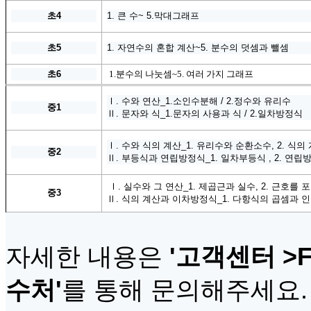
초
4
1. 큰 수~ 5.막대그래프
초
5
1. 자연수의 혼합 계산~5. 분수의 덧셈과 뺄셈
초
6
1.분수의 나눗셈~5. 여러 가지 그래프
Ⅰ. 수와 연산_1.소인수분해 / 2.정수와 유리수
중
1
Ⅱ. 문자와 식_1.문자의 사용과 식 / 2.일차방정식
Ⅰ. 수와 식의 계산_1. 유리수와 순환소수, 2. 식의
중
2
Ⅱ. 부등식과 연립방정식_1. 일차부등식 , 2. 연립
Ⅰ. 실수와 그 연산_1. 제곱근과 실수, 2. 근호를 
중3
Ⅱ. 식의 계산과 이차방정식_1. 다항식의 곱셈과 인
자세한 내용은
'
고객센터
>F
수처
'
를 통해 문의해주세요
.