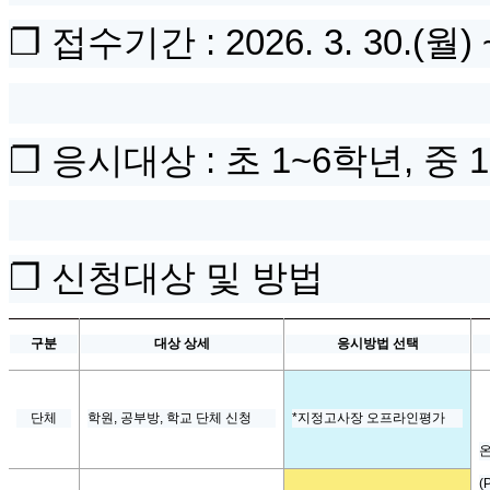
❐
접수기간
: 2026. 3. 30.(월
) 
❐
응시대상
:
초
1~6
학년
,
중
1
❐
신청대상 및 방법
구분
대상 상세
응시방법 선택
단체
학원
,
공부방
,
학교 단체 신청
*
지정고사장 오프라인평가
(