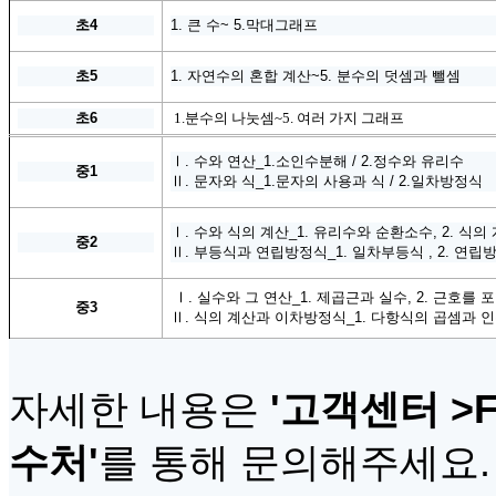
초
4
1. 큰 수~ 5.막대그래프
초
5
1. 자연수의 혼합 계산~5. 분수의 덧셈과 뺄셈
초
6
1.분수의 나눗셈~5. 여러 가지 그래프
Ⅰ. 수와 연산_1.소인수분해 / 2.정수와 유리수
중
1
Ⅱ. 문자와 식_1.문자의 사용과 식 / 2.일차방정식
Ⅰ. 수와 식의 계산_1. 유리수와 순환소수, 2. 식의
중
2
Ⅱ. 부등식과 연립방정식_1. 일차부등식 , 2. 연립
Ⅰ. 실수와 그 연산_1. 제곱근과 실수, 2. 근호를 
중3
Ⅱ. 식의 계산과 이차방정식_1. 다항식의 곱셈과 인
자세한 내용은
'
고객센터
>F
수처
'
를 통해 문의해주세요
.