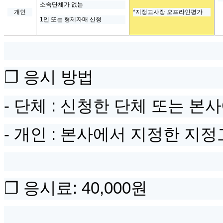
소속단체가 없는
개인
*지정고사장 오프라인평가
1
인 또는 형제자매 신청
❐
응시 방법
-
단체
:
신청한 단체 또는 본
-
개인
: 본사에서 지정한 지
❐
응시료
: 40,000
원